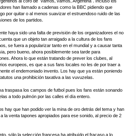
rgentinos al coro de "vamos, vamos, Argentina". Incluso los
adores han llamado a cadenas como la BBC pidiendo que
lgo por quitar o al menos suavizar el estruendoso ruido de las
iones de los partidos.
te haya sido una falta de previsión de los organizadores el no
uenta que un objeto tan arraigado a la cultura de los fans
os, se fuera a popularizar tanto en el mundial y a causar tanta
sia, pero bueno, ahora posiblemente sea tarde para
nes. Ahora lo que están tratando de prever los clubes, al
os europeos, es que a sus fans locales no les de por traer a
inente el endemoniado invento. Los hay que ya están poniendo
atutos una prohibición taxativa a las vuvuzelas.
ma traspasa los campos de futbol pues los fans están sonando
las a todo pulmón por las calles el día entero.
os hay que han podido ver la mina de oro detrás del tema y han
a la venta tapones apropiados para ese sonido, al precio de 2
, sólo la selección francesa ha atribuído el fracaso a lo