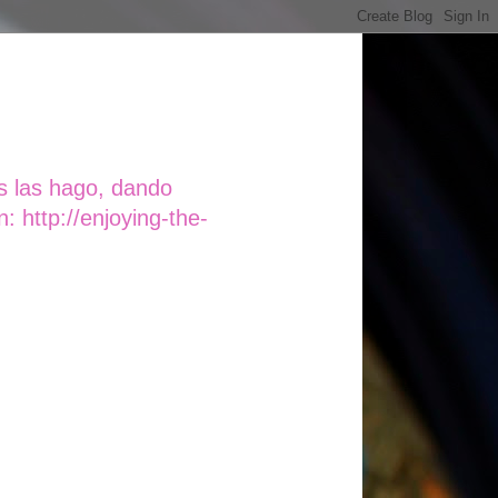
s las hago, dando
 http://enjoying-the-