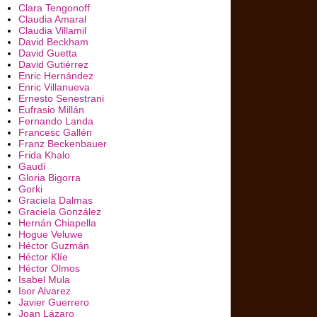
Clara Tengonoff
Claudia Amaral
Claudia Villamil
David Beckham
David Guetta
David Gutiérrez
Enric Hernández
Enric Villanueva
Ernesto Senestrani
Eufrasio Millán
Fernando Landa
Francesc Gallén
Franz Beckenbauer
Frida Khalo
Gaudí
Gloria Bigorra
Gorki
Graciela Dalmas
Graciela González
Hernán Chiapella
Hogue Veluwe
Héctor Guzmán
Héctor Klíe
Héctor Olmos
Isabel Mula
Isor Alvarez
Javier Guerrero
Joan Lázaro