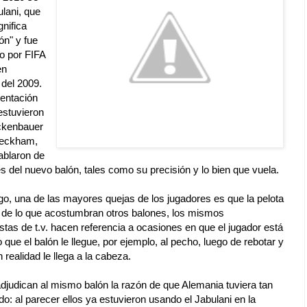
lani, que
gnifica
ón" y fue
o por FIFA
en
 del 2009.
sentación
estuvieron
ckenbauer
Beckham,
ablaron de
es del nuevo balón, tales como su precisión y lo bien que vuela.
o, una de las mayores quejas de los jugadores es que la pelota
 de lo que acostumbran otros balones, los mismos
tas de t.v. hacen referencia a ocasiones en que el jugador está
que el balón le llegue, por ejemplo, al pecho, luego de rebotar y
n realidad le llega a la cabeza.
djudican al mismo balón la razón de que Alemania tuviera tan
do: al parecer ellos ya estuvieron usando el Jabulani en la