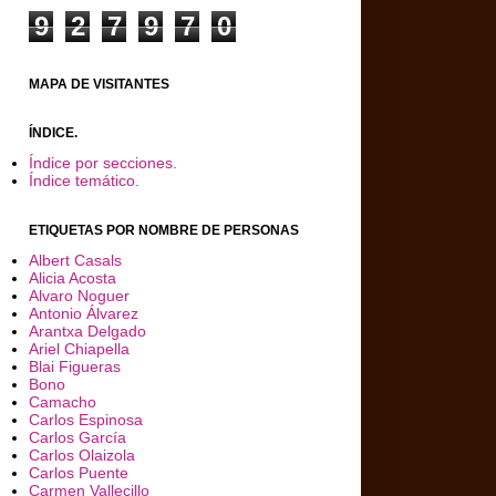
9
2
7
9
7
0
MAPA DE VISITANTES
ÍNDICE.
Índice por secciones.
Índice temático.
ETIQUETAS POR NOMBRE DE PERSONAS
Albert Casals
Alicia Acosta
Alvaro Noguer
Antonio Álvarez
Arantxa Delgado
Ariel Chiapella
Blai Figueras
Bono
Camacho
Carlos Espinosa
Carlos García
Carlos Olaizola
Carlos Puente
Carmen Vallecillo