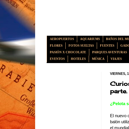
AEROPUERTOS
AQUARIUMS
BAÑOS DEL M
FLORES
FOTOS SUELTAS
FUENTES
GADG
PASIÓN X CHOCOLATE
PARQUES AVENTURAS
EVENTOS
HOTELES
MÚSICA
VIAJES
VIERNES, 1
Curio
parte.
¿Pelota s
El nuevo 
balón util
el mundia