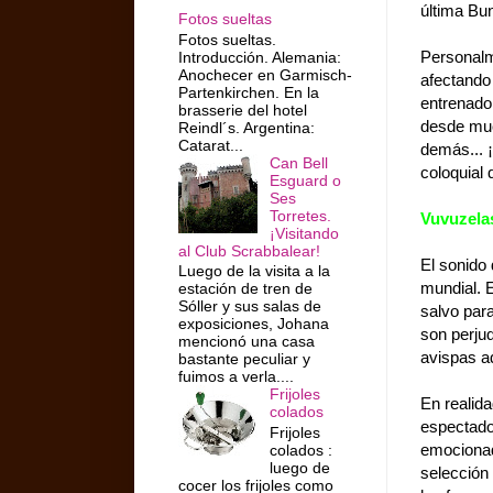
última Bu
Fotos sueltas
Fotos sueltas.
Personalm
Introducción. Alemania:
Anochecer en Garmisch-
afectando
Partenkirchen. En la
entrenado
brasserie del hotel
desde much
Reindl´s. Argentina:
Catarat...
demás... 
Can Bell
coloquial 
Esguard o
Ses
Torretes.
Vuvuzela
¡Visitando
al Club Scrabbalear!
El sonido
Luego de la visita a la
mundial. 
estación de tren de
Sóller y sus salas de
salvo par
exposiciones, Johana
son perjud
mencionó una casa
avispas a
bastante peculiar y
fuimos a verla....
Frijoles
En realida
colados
espectado
Frijoles
emocionad
colados :
luego de
selección 
cocer los frijoles como