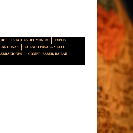
 DE
ESTATUAS DEL MUNDO
EXPOS
L ART/UÑAS
CUANDO PASABA X ALLÍ
LEBRACIONES
COMER, BEBER, BAILAR