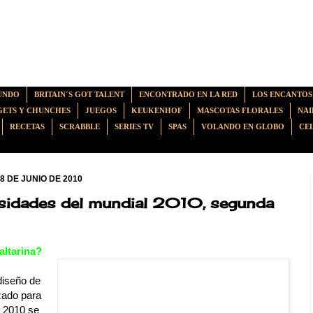
UNDO
BRITAIN´S GOT TALENT
ENCONTRADO EN LA RED
LOS ENCANTOS
ETS Y CHUNCHES
JUEGOS
KEUKENHOF
MASCOTAS FLORALES
NAI
RECETAS
SCRABBLE
SERIES TV
SPAS
VOLANDO EN GLOBO
CE
8 DE JUNIO DE 2010
sidades del mundial 2010, segunda
altarina?
diseño de
izado para
l 2010 se