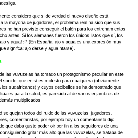
ndesliga.
ente considero que si de verdad el nuevo diseño está
 a la mayoría de jugadores, el problema real ha sido que sus
res no han previsto conseguir el balón para los entrenamientos
o antes. Si los alemanes fueron los únicos listos que sí, los
¡ajo y agua! ;P (En España, ajo y agua es una expresión muy
que signifca: ajo derse y agua ntarse).
s
 de las vuvuzelas ha tomado un protagonismo peculiar en este
El sonido, que en sí es molesto para cualquiera (obviamente
a los sudafricanos) y cuyos decibelios se ha demostrado que
iciales para la salud, es parecido al de varios enjambres de
demás multiplicados.
d se quejan todos del ruido de las vuvuzelas, jugadores,
res, comentaristas, por ejemplo hoy un comentarista dijo
o que daba gusto poder oir por fin a los seguidores de una
consiguiendo gritar más alto que las vuvuzelas, se trataba de