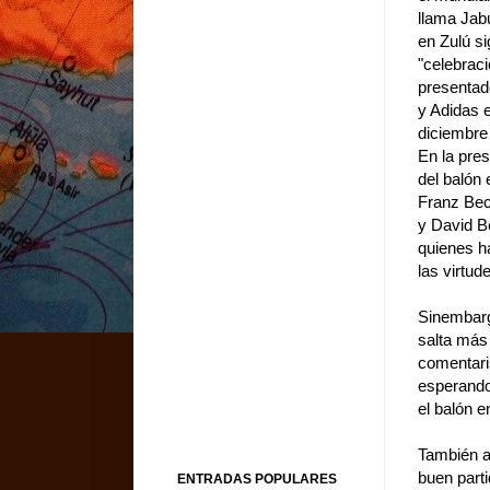
llama Jabu
en Zulú si
"celebraci
presentad
y Adidas 
diciembre
En la pre
del balón 
Franz Be
y David 
quienes h
las virtud
Sinembarg
salta más
comentaris
esperando 
el balón e
También a
buen parti
ENTRADAS POPULARES