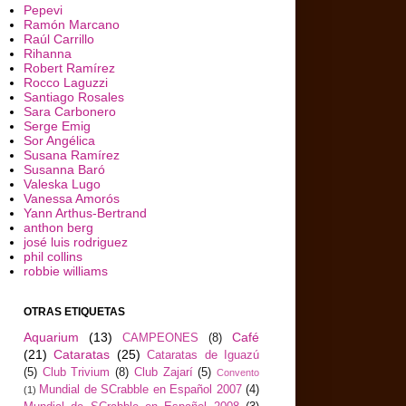
Pepevi
Ramón Marcano
Raúl Carrillo
Rihanna
Robert Ramírez
Rocco Laguzzi
Santiago Rosales
Sara Carbonero
Serge Emig
Sor Angélica
Susana Ramírez
Susanna Baró
Valeska Lugo
Vanessa Amorós
Yann Arthus-Bertrand
anthon berg
josé luis rodriguez
phil collins
robbie williams
OTRAS ETIQUETAS
Aquarium
(13)
Café
CAMPEONES
(8)
(21)
Cataratas
(25)
Cataratas de Iguazú
(5)
Club Trivium
(8)
Club Zajarí
(5)
Convento
Mundial de SCrabble en Español 2007
(4)
(1)