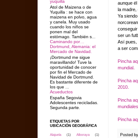
yuquilla
aunque él
Atol de Maizena o de
la madre,
Yuquilla : se hace con
Ya siendo 
maizena en polvo, agua
y canela. Muy usado
norcoreana
cuando los niños se
conseguir
ponen mal del
ser un fut
estómago. También s...
Así pues,
Caminando por…
Dortmund, Alemania: el
a ser como
Mercado de Navidad.
¡Dortmund me sigue
Pincha aqu
maravillando! Tuve la
oportunidad de conocer
mundial.
por fin el Mercado de
Navidad de Dortmund.
Pincha aqu
Es bastante diferente de
2010.
los que ...
Acueductos
España Segovia
Pincha aqu
Adolescentes recicladas.
mundiales 
Segunda parte.
Pincha aq
ETIQUETAS POR
UBICACIÓN GEOGRÁFICA
Alajuela
(1)
Alboraya
(1)
Posted b