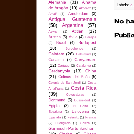
Alemania
(31)
Alhama
Labels:
c
de Aragón
(10)
Almorox
(2)
Amsterdam
(3)
Amalfi
(1)
Antigua Guatemala
No ha
(58)
Argentina
(57)
Atitlán
(17)
Aswan
(1)
Publi
Austria
(5)
Avila
(4)
Barajas
Budapest
Brasil
(4)
(2)
(18)
Burgohondo
(1)
Calafate
(26)
Calatayud
(1)
Canyamars
Canaima
(7)
(12)
Cartago
(2)
Catalunya
(2)
Cerdanyola
(13)
China
(21)
Colinas del Poás
(5)
Colonia de San Jordi
(1)
Costa
Costa Rica
Amalfitana
(1)
(39)
Cuyacabras
(1)
Dortmund
(5)
Dusseldorf
(1)
Egipto
(3)
El Cairo
(2)
Eslovenia
(5)
Escalona
(1)
Eyjafjalla
(1)
Felanitx
(1)
Francia
(2)
Fuengirola
(1)
Galera
(1)
Garmisch-Partenkirchen
(10)
Girona