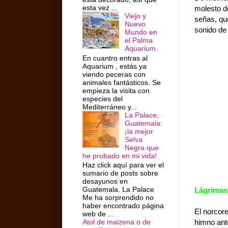
esta vez ...
molesto d
Viejo y
señas, que
Nuevo
sonido de
Mundo en
el Palma
Aquarium.
En cuantro entras al
Aquarium , estás ya
viendo peceras con
animales fantásticos. Se
empieza la visita con
especies del
Mediterráneo y...
La Palace,
Guatemala:
¡la mejor
Selva
Negra que
he probado en mi vida!
Haz click aquí para ver el
sumario de posts sobre
desayunos en
Guatemala. La Palace
Lágrimas
Me ha sorprendido no
haber encontrado página
El norcor
web de ...
himno ante
Atol de maizena o de