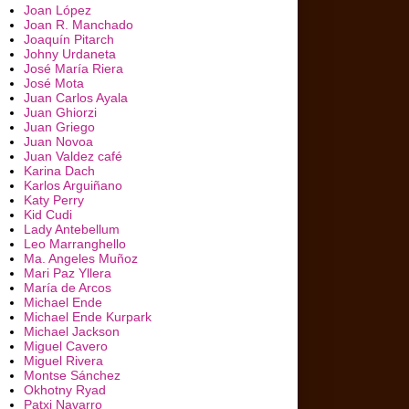
Joan López
Joan R. Manchado
Joaquín Pitarch
Johny Urdaneta
José María Riera
José Mota
Juan Carlos Ayala
Juan Ghiorzi
Juan Griego
Juan Novoa
Juan Valdez café
Karina Dach
Karlos Arguiñano
Katy Perry
Kid Cudi
Lady Antebellum
Leo Marranghello
Ma. Angeles Muñoz
Mari Paz Yllera
María de Arcos
Michael Ende
Michael Ende Kurpark
Michael Jackson
Miguel Cavero
Miguel Rivera
Montse Sánchez
Okhotny Ryad
Patxi Navarro