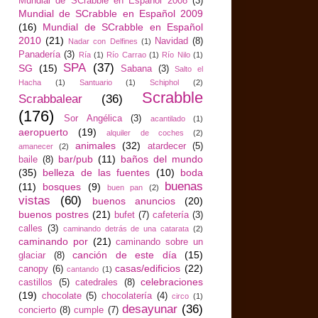
Mundial de SCrabble en Español 2008
(3)
Mundial de SCrabble en Español 2009
(16)
Mundial de SCrabble en Español
2010
(21)
Navidad
(8)
Nadar con Delfines
(1)
Panadería
(3)
Ría
(1)
Río Carrao
(1)
Río Nilo
(1)
SPA
(37)
SG
(15)
Sabana
(3)
Salto el
Hacha
(1)
Santuario
(1)
Schiphol
(2)
Scrabble
Scrabbalear
(36)
(176)
Sor Angélica
(3)
acantilado
(1)
aeropuerto
(19)
alquiler de coches
(2)
animales
(32)
atardecer
(5)
amanecer
(2)
bar/pub
(11)
baños del mundo
baile
(8)
(35)
belleza de las fuentes
(10)
boda
buenas
(11)
bosques
(9)
buen pan
(2)
vistas
(60)
buenos anuncios
(20)
buenos postres
(21)
bufet
(7)
cafetería
(3)
calles
(3)
caminando detrás de una catarata
(2)
caminando por
(21)
caminando sobre un
canción de este día
(15)
glaciar
(8)
casas/edificios
(22)
canopy
(6)
cantando
(1)
celebraciones
castillos
(5)
catedrales
(8)
(19)
chocolate
(5)
chocolatería
(4)
circo
(1)
desayunar
(36)
concierto
(8)
cumple
(7)