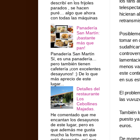
los fans a
describí en los frijoles
telespect
parados , se hacen
puré… algo que ahora
hicieran a
con todas las máquinas
retransmis
...
Panadería
San Martín:
Posiblemen
¡bastante
tomar en c
más que
sudafrican
pan!
controver
Panadería San Martín
Sí, es una panadería…
lamentacio
pero también tienen
menos vari
cafetería ¡con excelentes
este cont
desayunos! :) De lo que
más aprecio de este
en sus est
lugar...
Detalles del
El proble
restaurante
Los
las vuvuze
Cebollines
Majadas.
También l
He comentado que me
puesto ya 
encantan los desayunos
de este lugar, pero es
euros.
que además me gusta
mucho la forma en que
De momento
está decorado, así que